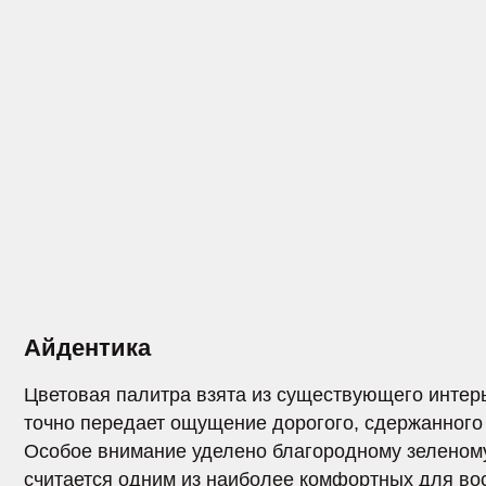
Айдентика
Цветовая палитра взята из существующего интерьера с
точно передает ощущение дорогого, сдержанного и стро
Особое внимание уделено благородному зеленому отте
считается одним из наиболее комфортных для восприят
Паттерн состоящий из звезд несет глубокое содержание
формируют контрформу очков, создавая многослойный
сюжет в фирменном узоре.