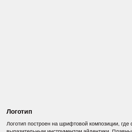
Логотип
Логотип построен на шрифтовой композиции, где форма
выразительным инструментом айдентики. Плавные окру
вытянутые линии отсылают к линзам и оправе.