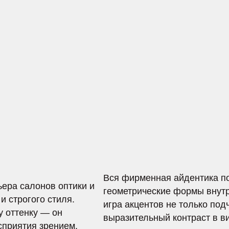
Вся фирменная айдентика построена на и
алонов оптики и
геометрические формы внутри композиции
гого стиля.
игра акцентов не только подчеркивает це
нку — он
выразительный контраст в визуальном о
ия зрением.
. Звездные блики
 визуальный