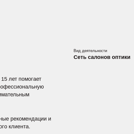
Вид деятельности
Сеть салонов оптики
т помогает
сиональную
льным
екомендации и
иента.